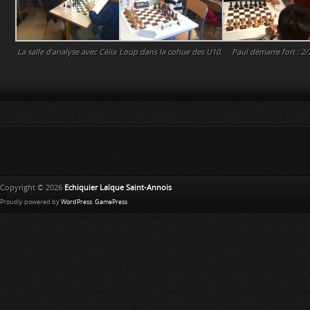
La salle d’analyse avec Célia
Loup dans la cohue des U10.
Paul démarre fort : 2/2
Copyright © 2026
Echiquier Laïque Saint-Annois
Proudly powered by
WordPress
.
GamePress