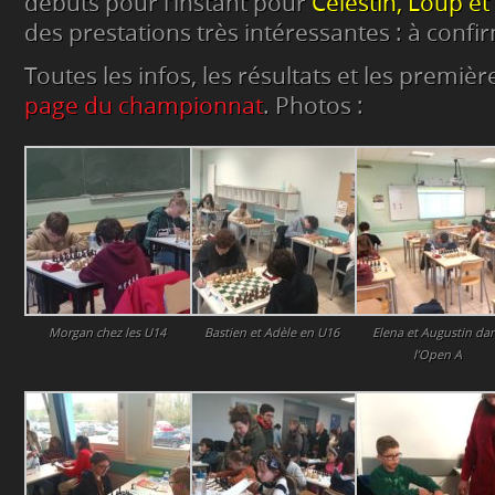
débuts pour l’instant pour
Célestin, Loup et
des prestations très intéressantes : à confir
Toutes les infos, les résultats et les premièr
page du championnat
. Photos :
Morgan chez les U14
Bastien et Adèle en U16
Elena et Augustin da
l’Open A