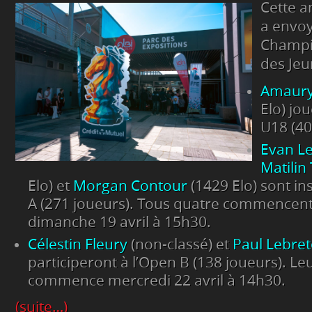
Cette a
a envoy
Champi
des Jeu
Amaury
Elo) jo
U18 (40
Evan L
Matilin
Elo) et
Morgan Contour
(1429 Elo) sont ins
A (271 joueurs). Tous quatre commencent
dimanche 19 avril à 15h30.
Célestin Fleury
(non-classé) et
Paul Lebre
participeront à l’Open B (138 joueurs). Le
commence mercredi 22 avril à 14h30.
(suite…)