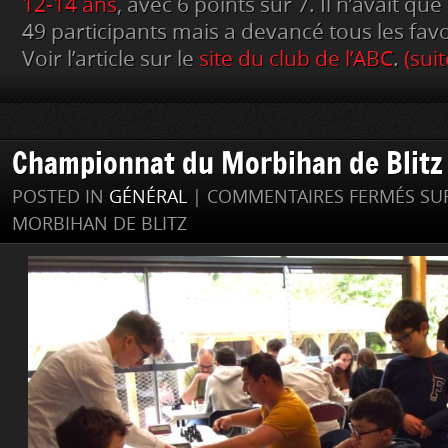
12-14 ans
, avec 6 points sur 7. Il n’avait qu
49 participants mais a devancé tous les favor
Voir l’article sur le
site du club de l’ABC
.
(sui
Championnat du Morbihan de Blitz
POSTED IN
GÉNÉRAL
|
COMMENTAIRES FERMÉS
SU
MORBIHAN DE BLITZ