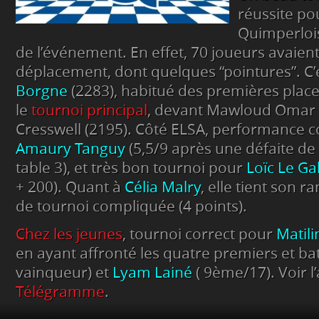
réussite pou
Quimperlois
de l’événement. En effet, 70 joueurs avaient 
déplacement, dont quelques “pointures”. C’
Borgne
(2283), habitué des premières plac
le
tournoi principal
, devant Mawloud Omar (
Cresswell (2195). Côté ELSA, performance c
Amaury Tanguy
(5,5/9 après une défaite de
table 3), et très bon tournoi pour
Loïc Le Ga
+ 200). Quant à
Célia Malry
, elle tient son 
de tournoi compliquée (4 points).
Chez les jeunes
, tournoi correct pour
Matili
en ayant affronté les quatre premiers et bat
vainqueur) et
Lyam Lainé
( 9ème/17). Voir l’
Télégramme
.