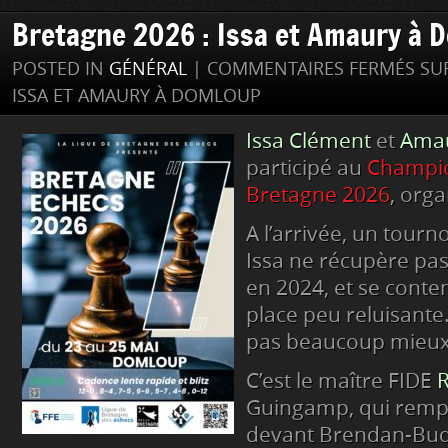
Bretagne 2026 : Issa et Amaury à 
POSTED IN
GÉNÉRAL
|
COMMENTAIRES FERMÉS
SUR
ISSA ET AMAURY À DOMLOUP
Issa Clément
et
Amau
participé au
Champi
Bretagne 2026
, org
A l’arrivée, un tourno
Issa ne récupère pas
en 2024, et se cont
place peu reluisante
pas beaucoup mieux
C’est le maître FIDE
R
Guingamp, qui rempor
devant Brendan-Bu