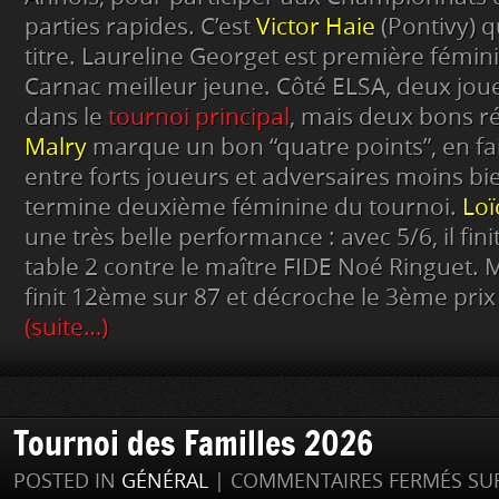
parties rapides. C’est
Victor Haie
(Pontivy) q
titre. Laureline Georget est première fémini
Carnac meilleur jeune. Côté ELSA, deux jo
dans le
tournoi principal
, mais deux bons ré
Malry
marque un bon “quatre points”, en fai
entre forts joueurs et adversaires moins bie
termine deuxième féminine du tournoi.
Loï
une très belle performance : avec 5/6, il fin
table 2 contre le maître FIDE Noé Ringuet. Ma
finit 12ème sur 87 et décroche le 3ème prix
(suite…)
Tournoi des Familles 2026
POSTED IN
GÉNÉRAL
|
COMMENTAIRES FERMÉS
SUR