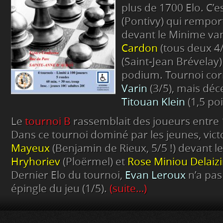
plus de 1700 Elo. C’e
(Pontivy) qui remport
devant le Minime va
Cardon
(tous deux 4
(Saint-Jean Brévelay
podium. Tournoi cor
Varin
(3/5), mais déc
Titouan Klein
(1,5 poi
Le
tournoi B
rassemblait des joueurs entre 
Dans ce tournoi dominé par les jeunes, vict
Mayeux
(Benjamin de Rieux, 5/5 !) devant le
Hryhoriev
(Ploërmel) et
Rose Miniou Delaizi
Dernier Elo du tournoi,
Evan Leroux
n’a pas 
épingle du jeu (1/5).
(suite…)