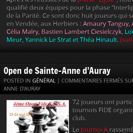
qualifié deux équipes pour la phase “Interl
de la Parité. Ce sont donc huit joueurs qui 
en Vendée, aux Herbiers :
Amaury Tanguy, 
Célia Malry, Bastien Lambert Ciesielczyk
,
Loï
Meur, Yannick Le Strat et Théa Hinault
.
(sui
Open de Sainte-Anne d’Auray
POSTED IN
GÉNÉRAL
|
COMMENTAIRES FERMÉS
SUR
ANNE D’AURAY
72 joueurs ont parti
tournois FIDE organi
club.
Le
tournoi A
rassembl