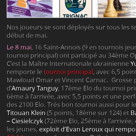
Nos joueurs se sont déployés sur tous les t
début de mai.
Le 8 mai
, 16 Saint-Annois (9 en tournois jeu
tournoi principal) ont participé au 34ème 
C’est la Maître Internationale ukrainienne
Yu
remporte le
tournoi principal
, avec 6,5 poin
Mawloud Omar et Vincent Carnac. Grosse
d’
Amaury Tanguy
, 17ème Elo du tournoi prin
6ème à l’arrivée, avec 5,5 points et une p
des 2100 Elo. Très bon tournoi aussi pour 
Titouan Klein
(5 points, 18ème sur 124) et
B
– Ciesielczyk
(72ème Elo, 25ème à l’arrivée, 
les jeunes,
exploit d’Evan Leroux qui rempor