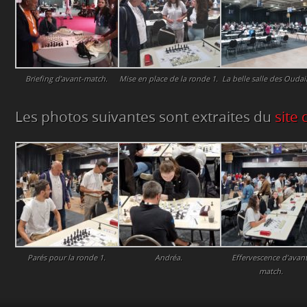
Briefing d’avant-match.
Mise en place de la ronde 1.
La belle salle des Oudair
Les photos suivantes sont extraites du
site 
Parés pour la ronde 1.
Andréa.
Effervescence d’avan
match.