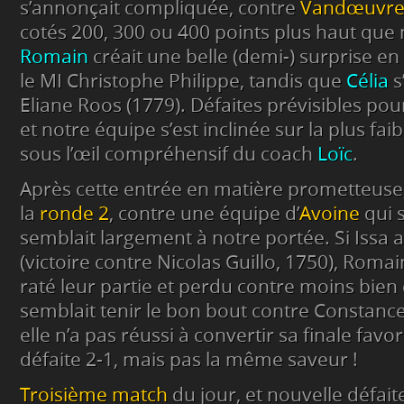
s’annonçait compliquée, contre
Vandœuvr
cotés 200, 300 ou 400 points plus haut que
Romain
créait une belle (demi-) surprise e
le MI Christophe Philippe, tandis que
Célia
s
Eliane Roos (1779). Défaites prévisibles po
et notre équipe s’est inclinée sur la plus fa
sous l’œil compréhensif du coach
Loïc
.
Après cette entrée en matière prometteuse
la
ronde 2
, contre une équipe d’
Avoine
qui s
semblait largement à notre portée. Si Issa 
(victoire contre Nicolas Guillo, 1750), Roma
raté leur partie et perdu contre moins bien 
semblait tenir le bon bout contre Constanc
elle n’a pas réussi à convertir sa finale fav
défaite 2-1, mais pas la même saveur !
Troisième match
du jour, et nouvelle défait