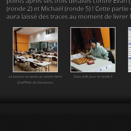
points après ses trois défaites contre Evan (
(ronde 2) et Michaël (ronde 5) ! Cette partie
aura laissé des traces au moment de livrer 
Le tournoi se tenait au centre Henri
Evan prêt pour la ronde 5
Quéffelec de Gouesnou.