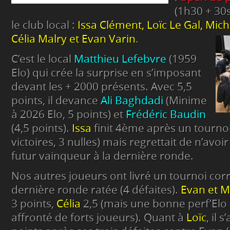
(1h30 + 30s
le club local :
Issa Clément, Loïc Le Gal, Mich
Célia Malry et Evan Varin
.
C’est le local
Matthieu Lefebvre
(1959
Elo) qui crée la surprise en s’imposant
devant les + 2000 présents. Avec 5,5
points, il devance
Ali Baghdadi
(Minime
à 2026 Elo, 5 points) et
Frédéric Baudin
(4,5 points).
Issa
finit 4ème après un tournoi
victoires, 3 nulles) mais regrettait de n’avoir
futur vainqueur à la dernière ronde.
Nos autres joueurs ont livré un tournoi corr
dernière ronde ratée (4 défaites).
Evan et M
3 points,
Célia
2,5 (mais une bonne perf’Elo 
affronté de forts joueurs). Quant à
Loïc
, il 