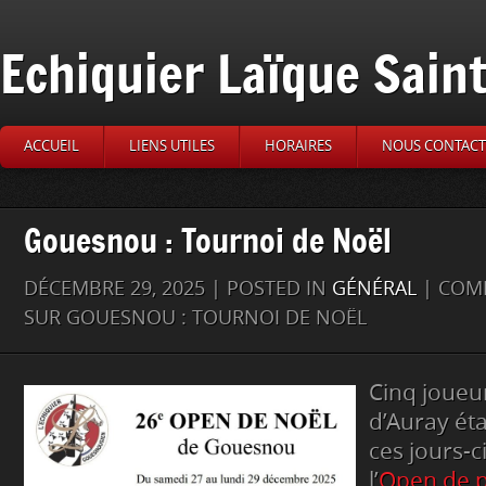
Echiquier Laïque Sain
ACCUEIL
LIENS UTILES
HORAIRES
NOUS CONTACT
Gouesnou : Tournoi de Noël
DÉCEMBRE 29, 2025 | POSTED IN
GÉNÉRAL
|
COMM
SUR GOUESNOU : TOURNOI DE NOËL
Cinq joueu
d’Auray ét
ces jours-c
l’
Open de p