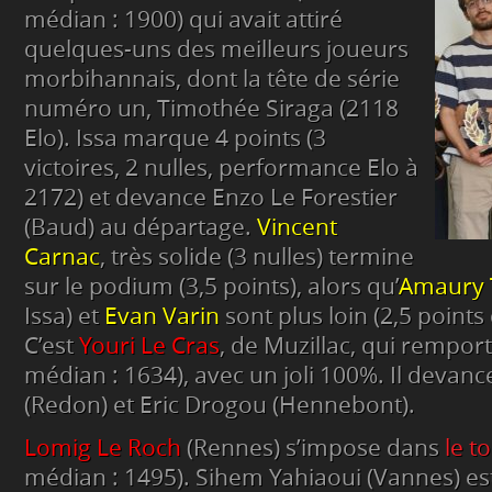
médian : 1900) qui avait attiré
quelques-uns des meilleurs joueurs
morbihannais, dont la tête de série
numéro un, Timothée Siraga (2118
Elo). Issa marque 4 points (3
victoires, 2 nulles, performance Elo à
2172) et devance Enzo Le Forestier
(Baud) au départage.
Vincent
Carnac
, très solide (3 nulles) termine
sur le podium (3,5 points), alors qu’
Amaury 
Issa) et
Evan Varin
sont plus loin (2,5 poin
C’est
Youri Le Cras
, de Muzillac, qui rempor
médian : 1634), avec un joli 100%. Il deva
(Redon) et Eric Drogou (Hennebont).
Lomig Le Roch
(Rennes) s’impose dans
le t
médian : 1495). Sihem Yahiaoui (Vannes) e