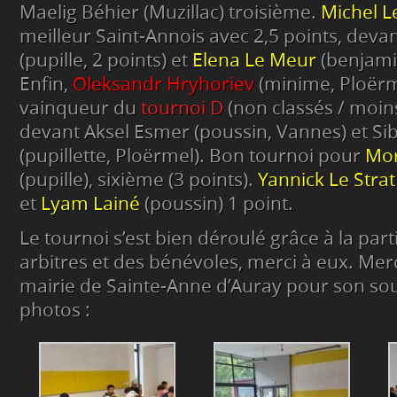
Maelig Béhier (Muzillac) troisième.
Michel L
meilleur Saint-Annois avec 2,5 points, deva
(pupille, 2 points) et
Elena Le Meur
(benjamin
Enfin,
Oleksandr Hryhoriev
(minime, Ploërm
vainqueur du
tournoi D
(non classés / moins
devant Aksel Esmer (poussin, Vannes) et Sib
(pupillette, Ploërmel). Bon tournoi pour
Mor
(pupille), sixième (3 points).
Yannick Le Strat
et
Lyam Lainé
(poussin) 1 point.
Le tournoi s’est bien déroulé grâce à la part
arbitres et des bénévoles, merci à eux. Mer
mairie de Sainte-Anne d’Auray pour son sout
photos :