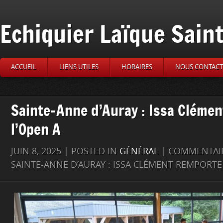
Echiquier Laïque Sain
ACCUEIL
LIENS UTILES
HORAIRES
NOUS CONTACT
Sainte-Anne d’Auray : Issa Cléme
l’Open A
JUIN 8, 2025 | POSTED IN
GÉNÉRAL
|
COMMENTAIR
SAINTE-ANNE D’AURAY : ISSA CLÉMENT REMPORTE